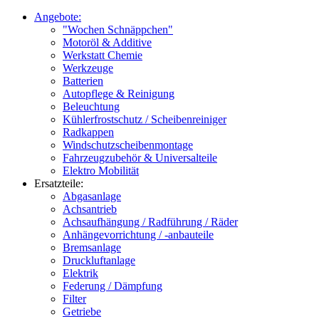
Angebote:
"Wochen Schnäppchen"
Motoröl & Additive
Werkstatt Chemie
Werkzeuge
Batterien
Autopflege & Reinigung
Beleuchtung
Kühlerfrostschutz / Scheibenreiniger
Radkappen
Windschutzscheibenmontage
Fahrzeugzubehör & Universalteile
Elektro Mobilität
Ersatzteile:
Abgasanlage
Achsantrieb
Achsaufhängung / Radführung / Räder
Anhängevorrichtung / -anbauteile
Bremsanlage
Druckluftanlage
Elektrik
Federung / Dämpfung
Filter
Getriebe