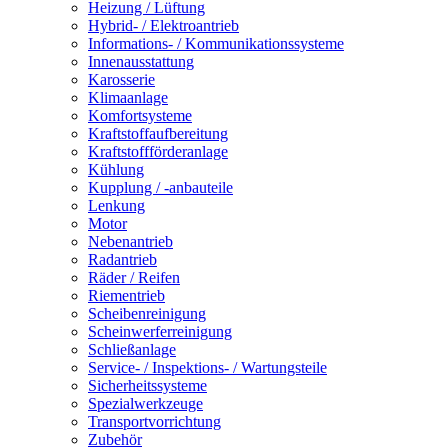
Heizung / Lüftung
Hybrid- / Elektroantrieb
Informations- / Kommunikationssysteme
Innenausstattung
Karosserie
Klimaanlage
Komfortsysteme
Kraftstoffaufbereitung
Kraftstoffförderanlage
Kühlung
Kupplung / -anbauteile
Lenkung
Motor
Nebenantrieb
Radantrieb
Räder / Reifen
Riementrieb
Scheibenreinigung
Scheinwerferreinigung
Schließanlage
Service- / Inspektions- / Wartungsteile
Sicherheitssysteme
Spezialwerkzeuge
Transportvorrichtung
Zubehör