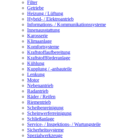
Filter
Getriebe
Heizung / Lüftung
Hybrid- / Elektroantrieb
Informations- / Kommunikationssysteme
Innenausstattung
Karosserie
Klimaanlage
Komfortsysteme
Kraftstoffaufbereitung
Kraftstoffförderanlage
Kühlung
Kupplung / -anbauteile
Lenkung
Motor
Nebenantrieb
Radantrieb
Räder / Reifen
Riementrieb
Scheibenreinigung
Scheinwerferreinigung
Schließanlage
Service- / Inspektions- / Wartungsteile
Sicherheitssysteme
Spezialwerkzeuge