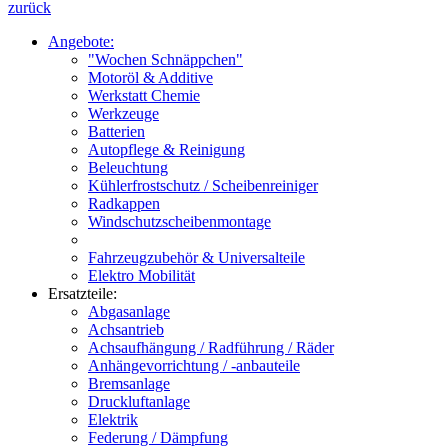
zurück
Angebote:
"Wochen Schnäppchen"
Motoröl & Additive
Werkstatt Chemie
Werkzeuge
Batterien
Autopflege & Reinigung
Beleuchtung
Kühlerfrostschutz / Scheibenreiniger
Radkappen
Windschutzscheibenmontage
Fahrzeugzubehör & Universalteile
Elektro Mobilität
Ersatzteile:
Abgasanlage
Achsantrieb
Achsaufhängung / Radführung / Räder
Anhängevorrichtung / -anbauteile
Bremsanlage
Druckluftanlage
Elektrik
Federung / Dämpfung