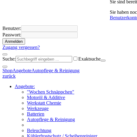
Sie sind bere
Sie haben no
Benutzerkont
Benutzer:
Passwort:
Anmelden
Zugang vergessen?
Suche:
Exaktsuche
Shop
Angebote
Autopflege & Reinigung
zurück
Angebote:
"Wochen Schnäppchen"
Motoröl & Additive
Werkstatt Chemie
Werkzeuge
Batterien
Autopflege & Reinigung
Beleuchtung
Kühlerfrostschutz / Scheibenreiniger