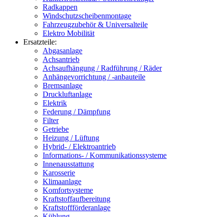
Radkappen
Windschutzscheibenmontage
Fahrzeugzubehör & Universalteile
Elektro Mobilität
Ersatzteile:
Abgasanlage
Achsantrieb
Achsaufhängung / Radführung / Räder
Anhängevorrichtung / -anbauteile
Bremsanlage
Druckluftanlage
Elektrik
Federung / Dämpfung
Filter
Getriebe
Heizung / Lüftung
Hybrid- / Elektroantrieb
Informations- / Kommunikationssysteme
Innenausstattung
Karosserie
Klimaanlage
Komfortsysteme
Kraftstoffaufbereitung
Kraftstoffförderanlage
Kühlung