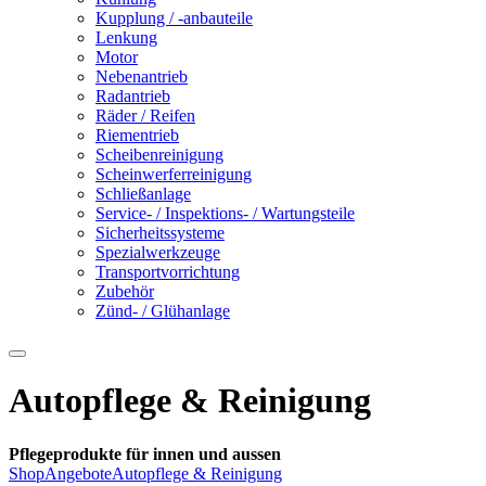
Kupplung / -anbauteile
Lenkung
Motor
Nebenantrieb
Radantrieb
Räder / Reifen
Riementrieb
Scheibenreinigung
Scheinwerferreinigung
Schließanlage
Service- / Inspektions- / Wartungsteile
Sicherheitssysteme
Spezialwerkzeuge
Transportvorrichtung
Zubehör
Zünd- / Glühanlage
Autopflege & Reinigung
Pflegeprodukte für innen und aussen
Shop
Angebote
Autopflege & Reinigung