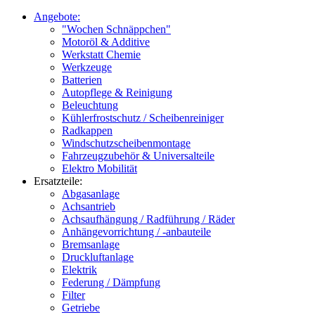
Angebote:
"Wochen Schnäppchen"
Motoröl & Additive
Werkstatt Chemie
Werkzeuge
Batterien
Autopflege & Reinigung
Beleuchtung
Kühlerfrostschutz / Scheibenreiniger
Radkappen
Windschutzscheibenmontage
Fahrzeugzubehör & Universalteile
Elektro Mobilität
Ersatzteile:
Abgasanlage
Achsantrieb
Achsaufhängung / Radführung / Räder
Anhängevorrichtung / -anbauteile
Bremsanlage
Druckluftanlage
Elektrik
Federung / Dämpfung
Filter
Getriebe