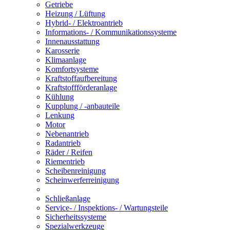
Getriebe
Heizung / Lüftung
Hybrid- / Elektroantrieb
Informations- / Kommunikationssysteme
Innenausstattung
Karosserie
Klimaanlage
Komfortsysteme
Kraftstoffaufbereitung
Kraftstoffförderanlage
Kühlung
Kupplung / -anbauteile
Lenkung
Motor
Nebenantrieb
Radantrieb
Räder / Reifen
Riementrieb
Scheibenreinigung
Scheinwerferreinigung
Schließanlage
Service- / Inspektions- / Wartungsteile
Sicherheitssysteme
Spezialwerkzeuge