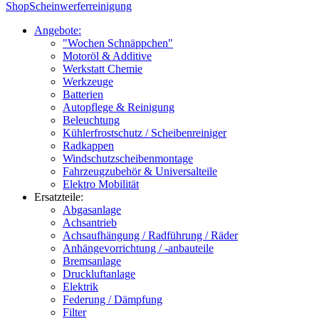
Shop
Scheinwerferreinigung
Angebote:
"Wochen Schnäppchen"
Motoröl & Additive
Werkstatt Chemie
Werkzeuge
Batterien
Autopflege & Reinigung
Beleuchtung
Kühlerfrostschutz / Scheibenreiniger
Radkappen
Windschutzscheibenmontage
Fahrzeugzubehör & Universalteile
Elektro Mobilität
Ersatzteile:
Abgasanlage
Achsantrieb
Achsaufhängung / Radführung / Räder
Anhängevorrichtung / -anbauteile
Bremsanlage
Druckluftanlage
Elektrik
Federung / Dämpfung
Filter