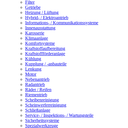
Filter
Getriebe
Heizung / Lüftung
Hybrid- / Elektroantrieb
Informations- / Kommunikationssysteme
Innenausstattung
Karosserie
Klimaanlage
Komfortsysteme
Kraftstoffaufbereitung
Kraftstoffförderanlage
Kühlung
Kupplung / -anbauteile
Lenkung
Motor
Nebenantrieb
Radantrieb
Räder / Reifen
Riementrieb
Scheibenreinigung
Scheinwerferreinigung
Schließanlage
Service- / Inspektions- / Wartungsteile
Sicherheitssysteme
Spezialwerkzeuge