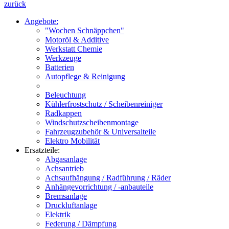
zurück
Angebote:
"Wochen Schnäppchen"
Motoröl & Additive
Werkstatt Chemie
Werkzeuge
Batterien
Autopflege & Reinigung
Beleuchtung
Kühlerfrostschutz / Scheibenreiniger
Radkappen
Windschutzscheibenmontage
Fahrzeugzubehör & Universalteile
Elektro Mobilität
Ersatzteile:
Abgasanlage
Achsantrieb
Achsaufhängung / Radführung / Räder
Anhängevorrichtung / -anbauteile
Bremsanlage
Druckluftanlage
Elektrik
Federung / Dämpfung