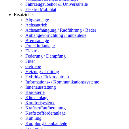
Fahrzeugzubehör & Universalteile
Elektro Mobilität
Ersatzteile:
Abgasanlage
Achsantrieb
Achsaufhängung / Radführung / Räder
Anhängevorrichtung / -anbauteile
Bremsanlage
Druckluftanlage
Elektrik
Federung / Dämpfung
Filter
Getriebe
Heizung / Lüftung
Hybrid- / Elektroantrieb
Informations- / Kommunikationssysteme
Innenausstattung
Karosserie
Klimaanlage
Komfortsysteme
Kraftstoffaufbereitung
Kraftstoffförderanlage
Kühlung
Kupplung / -anbauteile
Lenkung