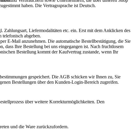
 Gmbh
und Verbrauchern sowie Unternehmern, die über unseren Shop
gestimmt haben. Die Vertragssprache ist Deutsch.
 Zahlungsart, Liefermodalitäten etc. ein. Erst mit dem Anklicken des
h telefonisch abgeben.
 per E-Mail anzunehmen. Die automatische Bestellbestätigung, die Sie
n, dass Ihre Bestellung bei uns eingegangen ist. Nach fruchtlosem
lefonischen Bestellung kommt der Kaufvertrag zustande, wenn Ihr
tzbestimmungen gespeichert. Die AGB schicken wir Ihnen zu, Sie
angenen Bestellungen über den Kunden-Login-Bereich zugreifen.
estellprozess über weitere Korrekturmöglichkeiten. Den
treten und die Ware zurückzufordern.