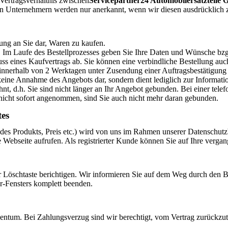
ertragsverhältnis zwischen
Servicepartner24 Automobilersatzteile
Unternehmern werden nur anerkannt, wenn wir diesen ausdrücklich zu
rung an Sie dar, Waren zu kaufen.
Im Laufe des Bestellprozesses geben Sie Ihre Daten und Wünsche bzgl.
ss eines Kaufvertrags ab. Sie können eine verbindliche Bestellung auc
 innerhalb von 2 Werktagen unter Zusendung einer Auftragsbestätigung
keine Annahme des Angebots dar, sondern dient lediglich zur Informatio
lehnt, d.h. Sie sind nicht länger an Ihr Angebot gebunden. Bei einer te
icht sofort angenommen, sind Sie auch nicht mehr daran gebunden.
tes
rt des Produkts, Preis etc.) wird von uns im Rahmen unserer Datenschu
e Webseite aufrufen. Als registrierter Kunde können Sie auf Ihre verg
r Löschtaste berichtigen. Wir informieren Sie auf dem Weg durch den B
r-Fensters komplett beenden.
gentum. Bei Zahlungsverzug sind wir berechtigt, vom Vertrag zurückzu