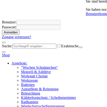
Sie sind bere
Sie haben no
Benutzerkont
Benutzer:
Passwort:
Anmelden
Zugang vergessen?
Suche:
Exaktsuche
Shop
Angebote:
"Wochen Schnäppchen"
Motoröl & Additive
Werkstatt Chemie
Werkzeuge
Batterien
Autopflege & Reinigung
Beleuchtung
Kühlerfrostschutz / Scheibenreiniger
Radkappen
Windschutzscheibenmontage