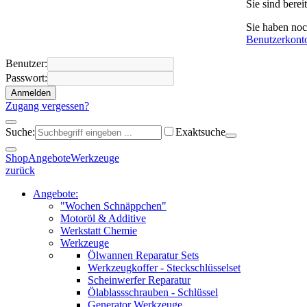
Sie sind bere
Sie haben no
Benutzerkont
Benutzer:
Passwort:
Anmelden
Zugang vergessen?
Suche:
Exaktsuche
Shop
Angebote
Werkzeuge
zurück
Angebote:
"Wochen Schnäppchen"
Motoröl & Additive
Werkstatt Chemie
Werkzeuge
Ölwannen Reparatur Sets
Werkzeugkoffer - Steckschlüsselset
Scheinwerfer Reparatur
Ölablassschrauben - Schlüssel
Generator Werkzeuge