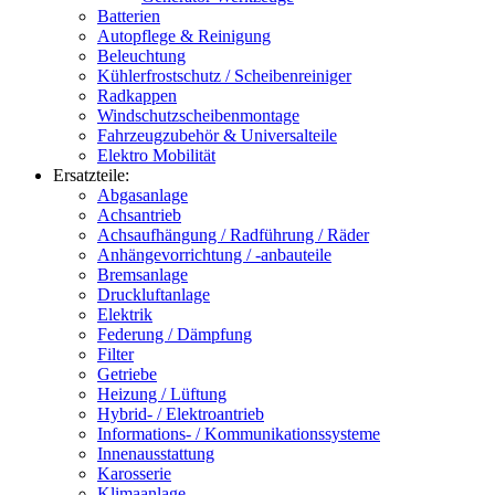
Batterien
Autopflege & Reinigung
Beleuchtung
Kühlerfrostschutz / Scheibenreiniger
Radkappen
Windschutzscheibenmontage
Fahrzeugzubehör & Universalteile
Elektro Mobilität
Ersatzteile:
Abgasanlage
Achsantrieb
Achsaufhängung / Radführung / Räder
Anhängevorrichtung / -anbauteile
Bremsanlage
Druckluftanlage
Elektrik
Federung / Dämpfung
Filter
Getriebe
Heizung / Lüftung
Hybrid- / Elektroantrieb
Informations- / Kommunikationssysteme
Innenausstattung
Karosserie
Klimaanlage