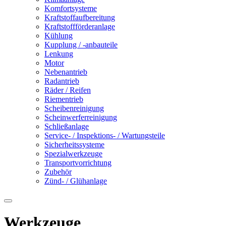
Komfortsysteme
Kraftstoffaufbereitung
Kraftstoffförderanlage
Kühlung
Kupplung / -anbauteile
Lenkung
Motor
Nebenantrieb
Radantrieb
Räder / Reifen
Riementrieb
Scheibenreinigung
Scheinwerferreinigung
Schließanlage
Service- / Inspektions- / Wartungsteile
Sicherheitssysteme
Spezialwerkzeuge
Transportvorrichtung
Zubehör
Zünd- / Glühanlage
Werkzeuge