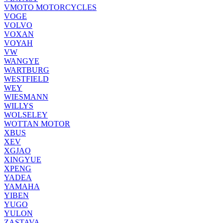
VMOTO MOTORCYCLES
VOGE
VOLVO
VOXAN
VOYAH
VW
WANGYE
WARTBURG
WESTFIELD
WEY
WIESMANN
WILLYS
WOLSELEY
WOTTAN MOTOR
XBUS
XEV
XGJAO
XINGYUE
XPENG
YADEA
YAMAHA
YIBEN
YUGO
YULON
ZASTAVA