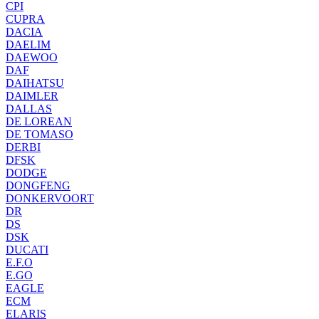
CPI
CUPRA
DACIA
DAELIM
DAEWOO
DAF
DAIHATSU
DAIMLER
DALLAS
DE LOREAN
DE TOMASO
DERBI
DFSK
DODGE
DONGFENG
DONKERVOORT
DR
DS
DSK
DUCATI
E.F.O
E.GO
EAGLE
ECM
ELARIS