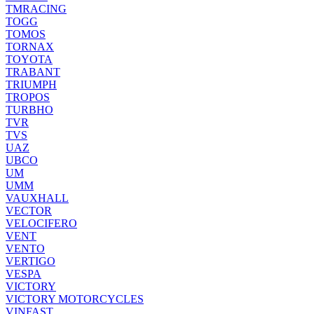
TMRACING
TOGG
TOMOS
TORNAX
TOYOTA
TRABANT
TRIUMPH
TROPOS
TURBHO
TVR
TVS
UAZ
UBCO
UM
UMM
VAUXHALL
VECTOR
VELOCIFERO
VENT
VENTO
VERTIGO
VESPA
VICTORY
VICTORY MOTORCYCLES
VINFAST