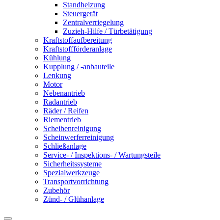
Standheizung
Steuergerät
Zentralverriegelung
Zuzieh-Hilfe / Türbetätigung
Kraftstoffaufbereitung
Kraftstoffförderanlage
Kühlung
Kupplung / -anbauteile
Lenkung
Motor
Nebenantrieb
Radantrieb
Räder / Reifen
Riementrieb
Scheibenreinigung
Scheinwerferreinigung
Schließanlage
Service- / Inspektions- / Wartungsteile
Sicherheitssysteme
Spezialwerkzeuge
Transportvorrichtung
Zubehör
Zünd- / Glühanlage