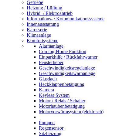
Getriebe
Heizung / Lüftung
Hybrid- / Elektroantrieb
Informations- / Kommunikationssysteme
Innenausstattung
Karosserie
Klimaanlage
Komfortsysteme
Alarmanlage
Coming-Home Funktion
Einparkhilfe / Rückfahrwarner
Fensterheber
Geschwindigkeitsregelanlage
Geschwindigkeitswarnanlage
Glasdach
Heckklappenbetätigung
Kamera
Keyless-System
Motor / Relais / Schalter
Motorhaubenbetätigung
Motorvorwärmsystem (elektrisch)
Pumpen
Regensensor
Sitzheizung