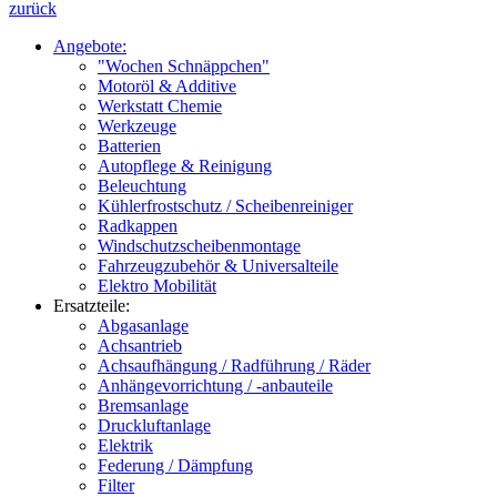
zurück
Angebote:
"Wochen Schnäppchen"
Motoröl & Additive
Werkstatt Chemie
Werkzeuge
Batterien
Autopflege & Reinigung
Beleuchtung
Kühlerfrostschutz / Scheibenreiniger
Radkappen
Windschutzscheibenmontage
Fahrzeugzubehör & Universalteile
Elektro Mobilität
Ersatzteile:
Abgasanlage
Achsantrieb
Achsaufhängung / Radführung / Räder
Anhängevorrichtung / -anbauteile
Bremsanlage
Druckluftanlage
Elektrik
Federung / Dämpfung
Filter