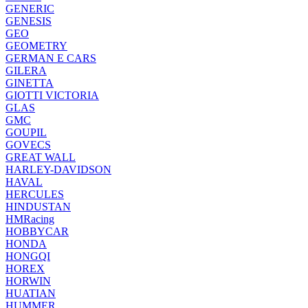
GENERIC
GENESIS
GEO
GEOMETRY
GERMAN E CARS
GILERA
GINETTA
GIOTTI VICTORIA
GLAS
GMC
GOUPIL
GOVECS
GREAT WALL
HARLEY-DAVIDSON
HAVAL
HERCULES
HINDUSTAN
HMRacing
HOBBYCAR
HONDA
HONGQI
HOREX
HORWIN
HUATIAN
HUMMER