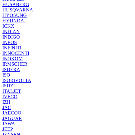
HUSABERG
HUSQVARNA
HYOSUNG
HYUNDAI
ICKX
INDIAN
INDIGO
INEOS
INFINITI
INNOCENTI
INOKOM
IRMSCHER
ISDERA
ISO
ISORIVOLTA
ISUZU
ITALJET
IVECO
IZH
JAC
JAECOO
JAGUAR
JAWA
JEEP
JENSEN