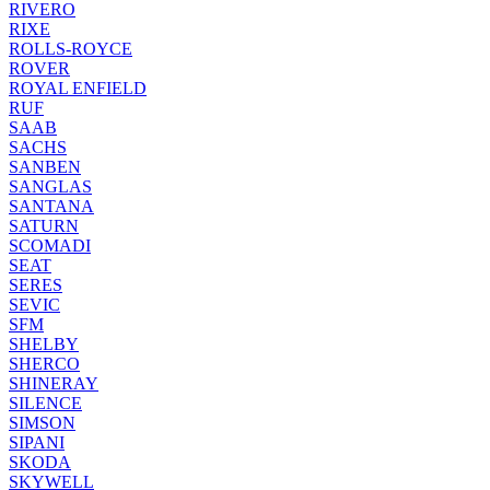
RIVERO
RIXE
ROLLS-ROYCE
ROVER
ROYAL ENFIELD
RUF
SAAB
SACHS
SANBEN
SANGLAS
SANTANA
SATURN
SCOMADI
SEAT
SERES
SEVIC
SFM
SHELBY
SHERCO
SHINERAY
SILENCE
SIMSON
SIPANI
SKODA
SKYWELL