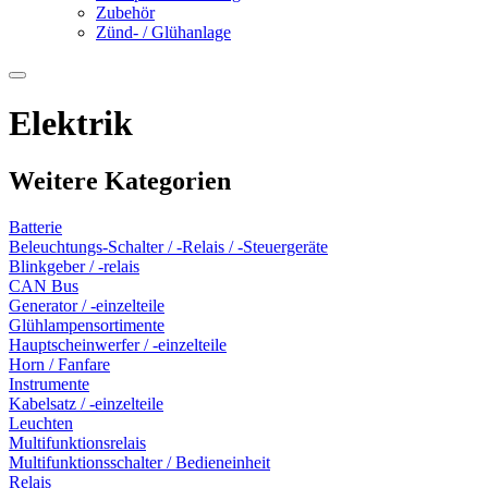
Zubehör
Zünd- / Glühanlage
Elektrik
Weitere Kategorien
Batterie
Beleuchtungs-Schalter / -Relais / -Steuergeräte
Blinkgeber / -relais
CAN Bus
Generator / -einzelteile
Glühlampensortimente
Hauptscheinwerfer / -einzelteile
Horn / Fanfare
Instrumente
Kabelsatz / -einzelteile
Leuchten
Multifunktionsrelais
Multifunktionsschalter / Bedieneinheit
Relais