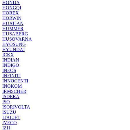
HONDA
HONGQI
HOREX
HORWIN
HUATIAN
HUMMER
HUSABERG
HUSQVARNA
HYOSUNG
HYUNDAI
ICKX
INDIAN
INDIGO
INEOS
INFINITI
INNOCENTI
INOKOM
IRMSCHER
ISDERA
ISO
ISORIVOLTA
ISUZU
ITALJET
IVECO
IZH