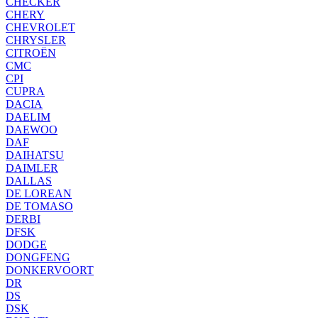
CHECKER
CHERY
CHEVROLET
CHRYSLER
CITROËN
CMC
CPI
CUPRA
DACIA
DAELIM
DAEWOO
DAF
DAIHATSU
DAIMLER
DALLAS
DE LOREAN
DE TOMASO
DERBI
DFSK
DODGE
DONGFENG
DONKERVOORT
DR
DS
DSK