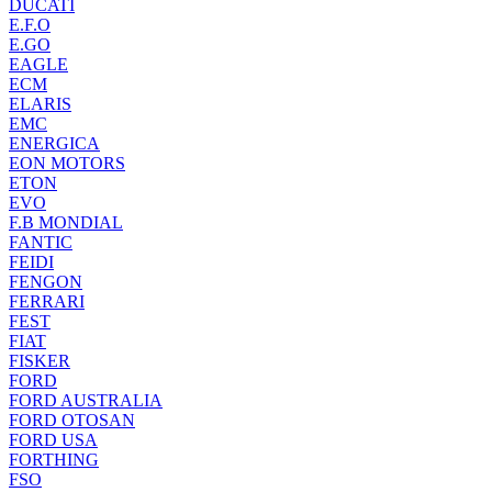
DUCATI
E.F.O
E.GO
EAGLE
ECM
ELARIS
EMC
ENERGICA
EON MOTORS
ETON
EVO
F.B MONDIAL
FANTIC
FEIDI
FENGON
FERRARI
FEST
FIAT
FISKER
FORD
FORD AUSTRALIA
FORD OTOSAN
FORD USA
FORTHING
FSO