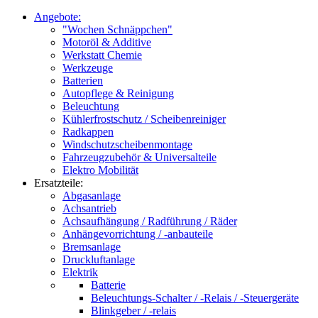
Angebote:
"Wochen Schnäppchen"
Motoröl & Additive
Werkstatt Chemie
Werkzeuge
Batterien
Autopflege & Reinigung
Beleuchtung
Kühlerfrostschutz / Scheibenreiniger
Radkappen
Windschutzscheibenmontage
Fahrzeugzubehör & Universalteile
Elektro Mobilität
Ersatzteile:
Abgasanlage
Achsantrieb
Achsaufhängung / Radführung / Räder
Anhängevorrichtung / -anbauteile
Bremsanlage
Druckluftanlage
Elektrik
Batterie
Beleuchtungs-Schalter / -Relais / -Steuergeräte
Blinkgeber / -relais