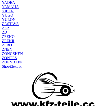
YADEA
YAMAHA
YIBEN
YUGO
YULON
ZASTAVA
ZAZ
ZD
ZEEHO
ZEEKR
ZERO
ZNEN
ZONGSHEN
ZONTES
ZUENDAPP
Shop
Elektrik