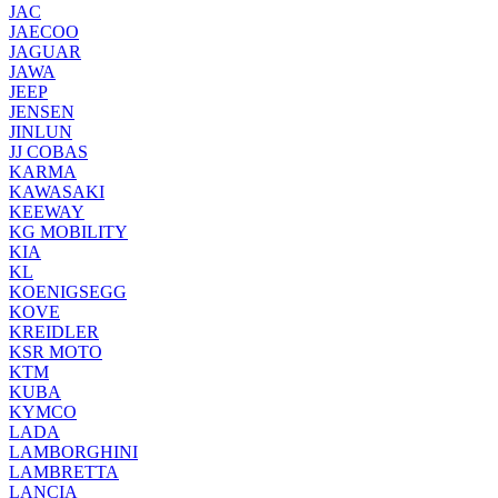
JAC
JAECOO
JAGUAR
JAWA
JEEP
JENSEN
JINLUN
JJ COBAS
KARMA
KAWASAKI
KEEWAY
KG MOBILITY
KIA
KL
KOENIGSEGG
KOVE
KREIDLER
KSR MOTO
KTM
KUBA
KYMCO
LADA
LAMBORGHINI
LAMBRETTA
LANCIA