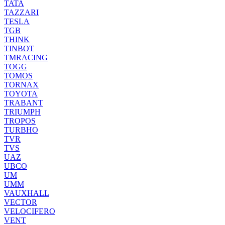
TATA
TAZZARI
TESLA
TGB
THINK
TINBOT
TMRACING
TOGG
TOMOS
TORNAX
TOYOTA
TRABANT
TRIUMPH
TROPOS
TURBHO
TVR
TVS
UAZ
UBCO
UM
UMM
VAUXHALL
VECTOR
VELOCIFERO
VENT