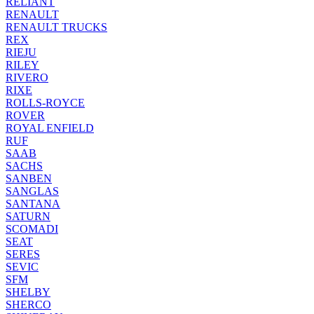
RELIANT
RENAULT
RENAULT TRUCKS
REX
RIEJU
RILEY
RIVERO
RIXE
ROLLS-ROYCE
ROVER
ROYAL ENFIELD
RUF
SAAB
SACHS
SANBEN
SANGLAS
SANTANA
SATURN
SCOMADI
SEAT
SERES
SEVIC
SFM
SHELBY
SHERCO