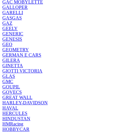
GAC MOBYLETTE
GALLOPER
GARELLI
GASGAS
GAZ
GEELY
GENERIC
GENESIS
GEO
GEOMETRY
GERMAN E CARS
GILERA
GINETTA
GIOTTI VICTORIA
GLAS
GMC
GOUPIL
GOVECS
GREAT WALL
HARLEY-DAVIDSON
HAVAL
HERCULES
HINDUSTAN
HMRacing
HOBBYCAR