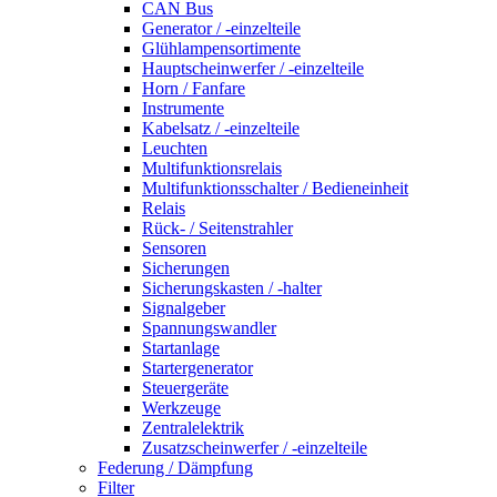
CAN Bus
Generator / -einzelteile
Glühlampensortimente
Hauptscheinwerfer / -einzelteile
Horn / Fanfare
Instrumente
Kabelsatz / -einzelteile
Leuchten
Multifunktionsrelais
Multifunktionsschalter / Bedieneinheit
Relais
Rück- / Seitenstrahler
Sensoren
Sicherungen
Sicherungskasten / -halter
Signalgeber
Spannungswandler
Startanlage
Startergenerator
Steuergeräte
Werkzeuge
Zentralelektrik
Zusatzscheinwerfer / -einzelteile
Federung / Dämpfung
Filter