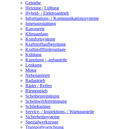
Getriebe
Heizung / Lüftung
Hybrid- / Elektroantrieb
Informations- / Kommunikationssysteme
Innenausstattung
Karosserie
Klimaanlage
Komfortsysteme
Kraftstoffaufbereitung
Kraftstoffförderanlage
Kühlung
Kupplung / -anbauteile
Lenkung
Motor
Nebenantrieb
Radantrieb
Räder / Reifen
Riementrieb
Scheibenreinigung
Scheinwerferreinigung
Schließanlage
Service- / Inspektions- / Wartungsteile
Sicherheitssysteme
Spezialwerkzeuge
Transportvorrichtung