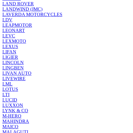
LAND ROVER
LANDWIND (JMC)
LAVERDA MOTORCYCLES
LDV
LEAPMOTOR
LEONART
LEVC
LEXMOTO
LEXUS
LIFAN
LIGIER
LINCOLN
LINGBEN
LIVAN AUTO
LIVEWIRE
LML
LOTUS
LTI
LUCID
LUXXON
LYNK & CO
M-HERO
MAHINDRA
MAICO
MALAGUTI